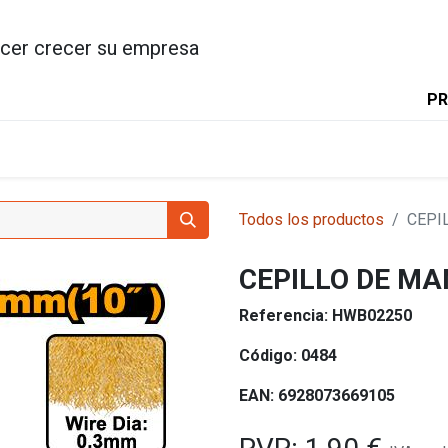
cer crecer su empresa
PR
INICIO
PRODUCTOS
INGC
Todos los productos
CEPI
CEPILLO DE M
Referencia:
HWB02250
Código:
0484
EAN:
6928073669105