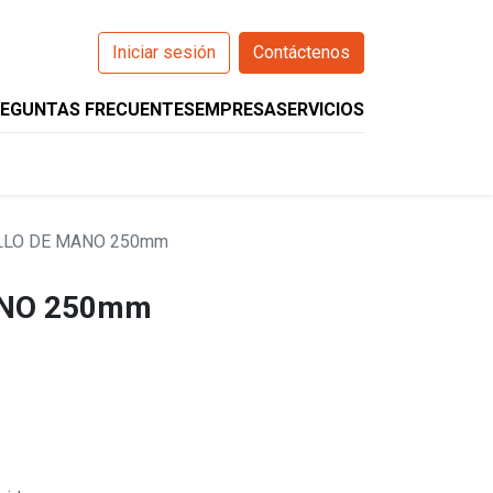
Iniciar sesión
Contáctenos
EGUNTAS FRECUENTES
EMPRESA
SERVICIOS
0
O
WIZARCS
HELIOS
COMPANION
LLO DE MANO 250mm
ANO 250mm