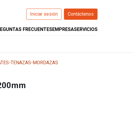
Iniciar sesión
Contáctenos
EGUNTAS FRECUENTES
EMPRESA
SERVICIOS
0
O
WIZARCS
HELIOS
COMPANION
ATES-TENAZAS-MORDAZAS
 200mm