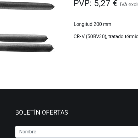
PVP:
5,27
€
IVA excl
Longitud 200 mm
CR-V (50BV30), tratado térm
BOLETÍN OFERTAS