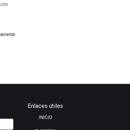
uido
icamente
Enlaces útiles
INICIO