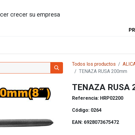
cer crecer su empresa
PR
INICIO
PRODUCTOS
INGC
Todos los productos
ALIC
TENAZA RUSA 200mm
TENAZA RUSA
Referencia:
HRP02200
Código:
0264
EAN:
6928073675472