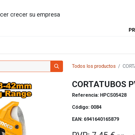
cer crecer su empresa
PR
INICIO
PRODUCTOS
INGC
Todos los productos
CORT
CORTATUBOS PV
Referencia:
HPCS05428
Código:
0084
EAN:
6941640165879