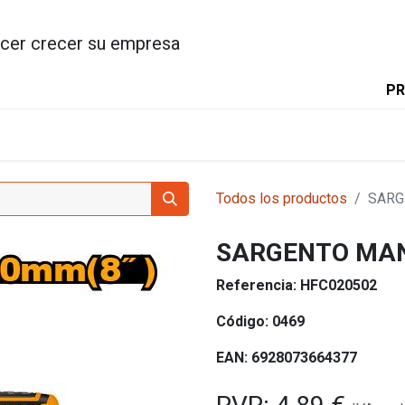
cer crecer su empresa
PR
INICIO
PRODUCTOS
INGC
Todos los productos
SARG
SARGENTO MA
Referencia:
HFC020502
Código:
0469
EAN:
6928073664377