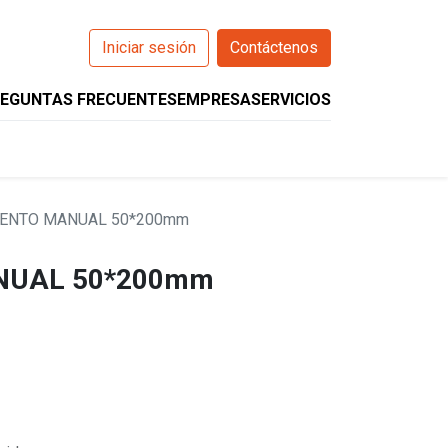
Iniciar sesión
Contáctenos
EGUNTAS FRECUENTES
EMPRESA
SERVICIOS
0
O
WIZARCS
HELIOS
COMPANION
ENTO MANUAL 50*200mm
NUAL 50*200mm