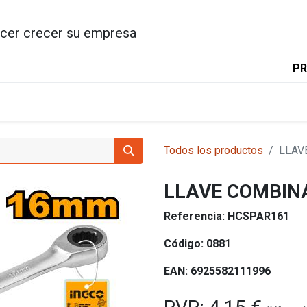
cer crecer su empresa
PR
INICIO
PRODUCTOS
INGC
Todos los productos
LLAV
LLAVE COMBIN
Referencia:
HCSPAR161
Código:
0881
EAN:
6925582111996