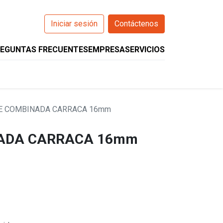
Iniciar sesión
Contáctenos
EGUNTAS FRECUENTES
EMPRESA
SERVICIOS
0
O
WIZARCS
HELIOS
COMPANION
E COMBINADA CARRACA 16mm
ADA CARRACA 16mm