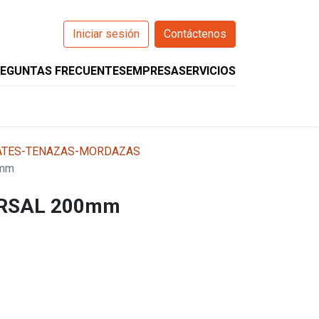
Iniciar sesión
Contáctenos
EGUNTAS FRECUENTES
EMPRESA
SERVICIOS
0
O
WIZARCS
HELIOS
COMPANION
ATES-TENAZAS-MORDAZAS
0mm
ERSAL 200mm