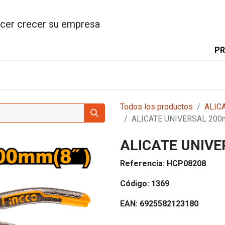
cer crecer su empresa
PR
INICIO
PRODUCTOS
INGC
Todos los productos
ALIC
ALICATE UNIVERSAL 20
ALICATE UNIV
Referencia:
HCP08208
Código:
1369
EAN:
6925582123180