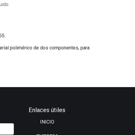
uido
55.
ial polimérico de dos componentes, para
Enlaces útiles
INICIO