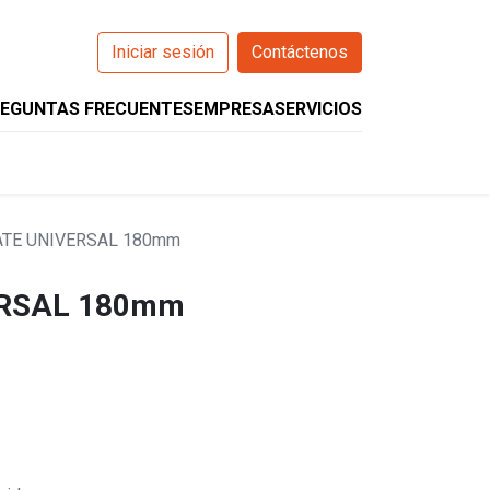
Iniciar sesión
Contáctenos
EGUNTAS FRECUENTES
EMPRESA
SERVICIOS
0
O
WIZARCS
HELIOS
COMPANION
ATE UNIVERSAL 180mm
ERSAL 180mm