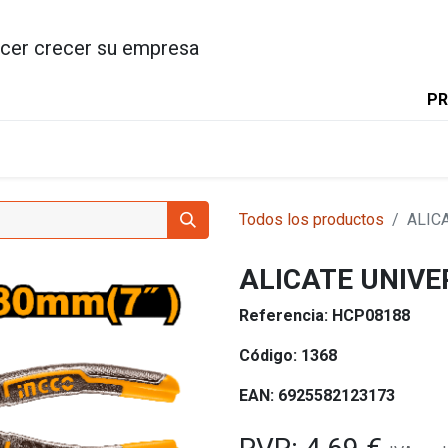
cer crecer su empresa
PR
INICIO
PRODUCTOS
INGC
Todos los productos
ALIC
ALICATE UNIV
Referencia:
HCP08188
Código:
1368
EAN:
6925582123173