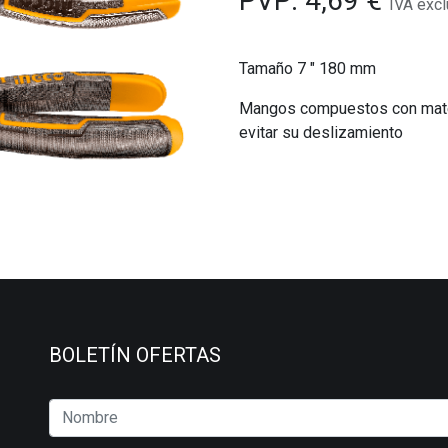
PVP:
4,69
€
IVA excl
Tamaño 7 " 180 mm
Mangos compuestos con mater
evitar su deslizamiento
BOLETÍN OFERTAS