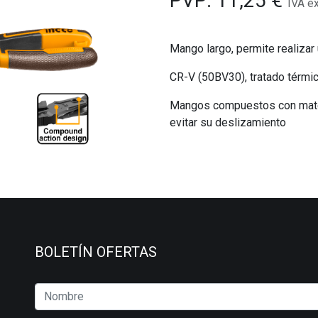
PVP:
11,25
€
IVA e
Mango largo, permite realiza
CR-V (50BV30), tratado térm
Mangos compuestos con mater
evitar su deslizamiento
BOLETÍN OFERTAS