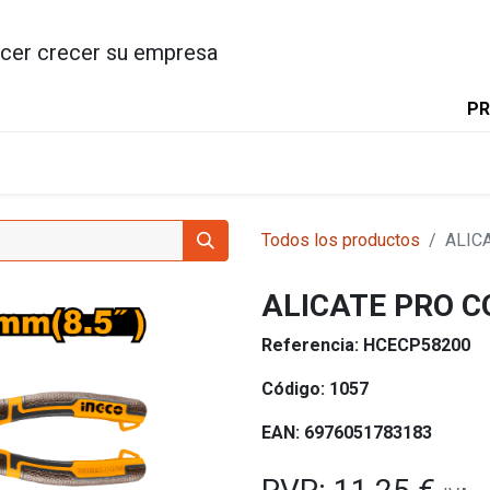
cer crecer su empresa
PR
INICIO
PRODUCTOS
INGC
Todos los productos
ALIC
ALICATE PRO 
Referencia:
HCECP58200
Código:
1057
EAN:
6976051783183