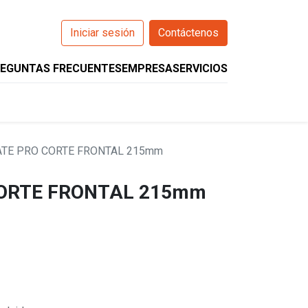
Iniciar sesión
Contáctenos
EGUNTAS FRECUENTES
EMPRESA
SERVICIOS
0
O
WIZARCS
HELIOS
COMPANION
ATE PRO CORTE FRONTAL 215mm
CORTE FRONTAL 215mm