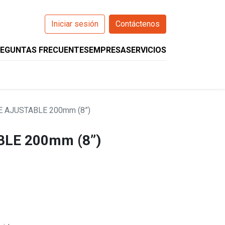
Iniciar sesión
Contáctenos
EGUNTAS FRECUENTES
EMPRESA
SERVICIOS
0
O
WIZARCS
HELIOS
COMPANION
E AJUSTABLE 200mm (8”)
LE 200mm (8”)