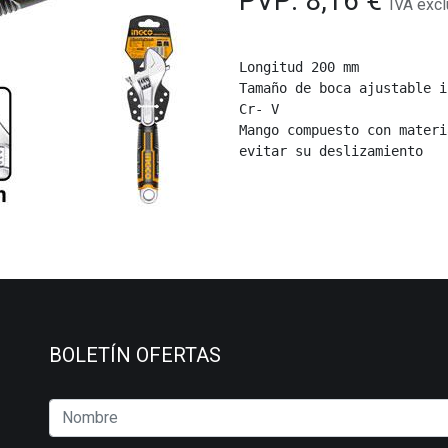
PVP:
8,16
€
IVA excl
Longitud 200 mm
Tamaño de boca ajustable i
Cr- V
Mango compuesto con materi
evitar su deslizamiento
BOLETÍN OFERTAS