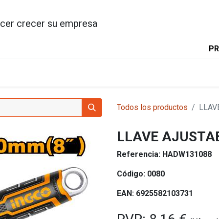
cer crecer su empresa
PR
INICIO
PRODUCTOS
INGC
Todos los productos
LLAV
LLAVE AJUSTAB
Referencia:
HADW131088
Código:
0080
EAN:
6925582103731