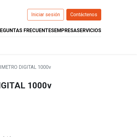
Iniciar sesión
Contáctenos
EGUNTAS FRECUENTES
EMPRESA
SERVICIOS
0
O
WIZARCS
HELIOS
COMPANION
IMETRO DIGITAL 1000v
GITAL 1000v