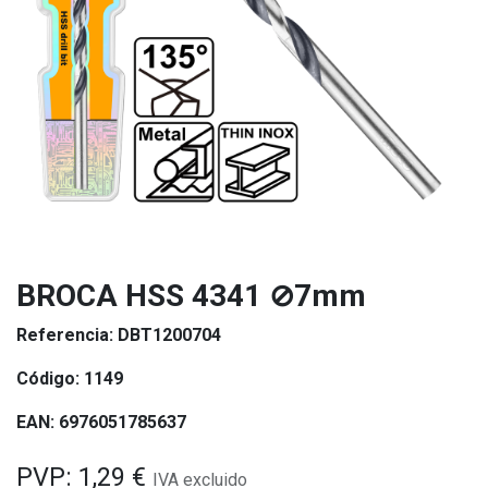
BROCA HSS 4341 ⊘7mm
Referencia:
DBT1200704
Código:
1149
EAN:
6976051785637
PVP:
1,29
€
IVA excluido