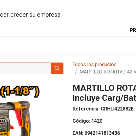
cer crecer su empresa
PR
INICIO
PRODUCTOS
INGC
Todos los productos
MARTILLO ROTATIVO 42 V 
MARTILLO ROTA
Incluye Carg/Bat
Referencia:
CRHLI422882E
Código:
1420
EAN:
6942141813436