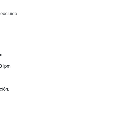
 excluido
pm
0 lpm
ción: