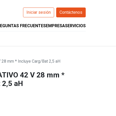
Iniciar sesión
Contáctenos
EGUNTAS FRECUENTES
EMPRESA
SERVICIOS
0
O
WIZARCS
HELIOS
COMPANION
28 mm * Incluye Carg/Bat 2,5 aH
TIVO 42 V 28 mm *
 2,5 aH