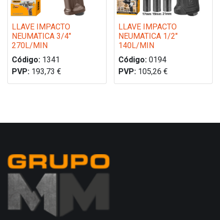
LLAVE IMPACTO
LLAVE IMPACTO
NEUMATICA 3/4"
NEUMATICA 1/2"
270L/MIN
140L/MIN
Código:
1341
Código:
0194
PVP:
193,73
€
PVP:
105,26
€